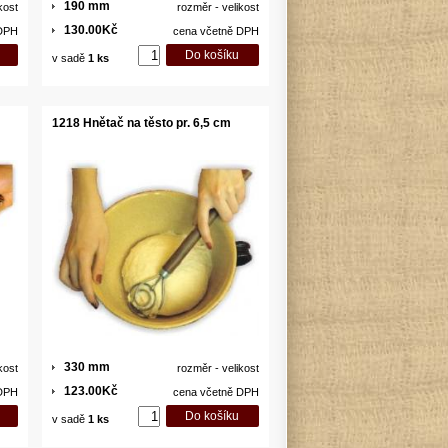
190 mm
kost
rozměr - velikost
130.00Kč
 DPH
cena včetně DPH
v sadě
1 ks
1218 Hnětač na těsto pr. 6,5 cm
330 mm
kost
rozměr - velikost
123.00Kč
 DPH
cena včetně DPH
v sadě
1 ks