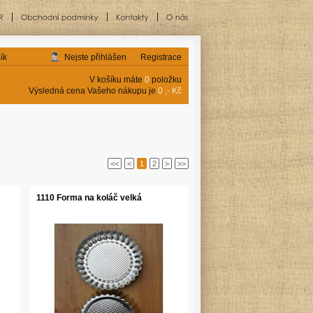
ík
Nejste přihlášen
Registrace
V košíku máte
0
položku
Výsledná cena Vašeho nákupu je
0 ,- Kč
<<
<
1
2
>
>>
1110 Forma na koláč velká