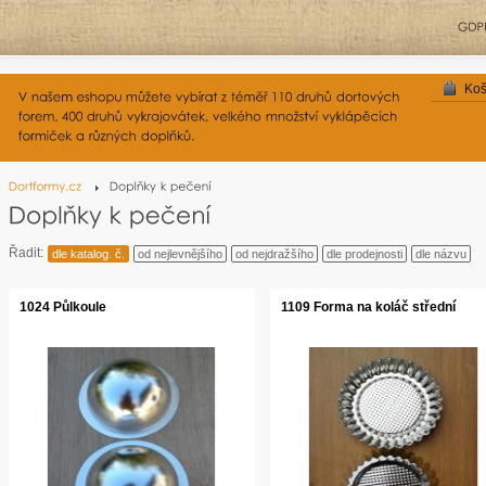
Koš
Řadit:
dle katalog. č.
od nejlevnějšího
od nejdražšího
dle prodejnosti
dle názvu
1024 Půlkoule
1109 Forma na koláč střední