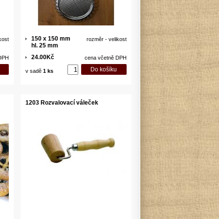
150 x 150 mm
kost
rozměr - velikost
hl. 25 mm
24.00Kč
 DPH
cena včetně DPH
v sadě
1 ks
1203 Rozvalovací váleček