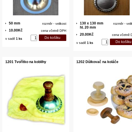
50 mm
130 x 130 mm
rozměr - velikost
rozměr - veli
hl. 20 mm
10.00Kč
cena včetně DPH
20.00Kč
cena včetně
v sadě
1 ks
v sadě
1 ks
1201 Tvořítko na koblihy
1202 Důlkovač na koláče