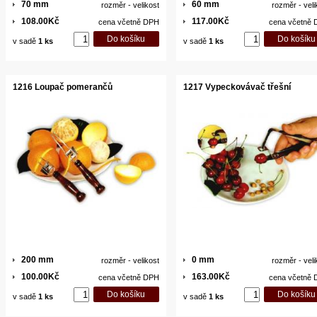
70 mm
60 mm
rozměr - velikost
rozměr - veli
108.00Kč
117.00Kč
cena včetně DPH
cena včetně
v sadě
1 ks
v sadě
1 ks
1216 Loupač pomerančů
1217 Vypeckovávač třešní
200 mm
0 mm
rozměr - velikost
rozměr - veli
100.00Kč
163.00Kč
cena včetně DPH
cena včetně
v sadě
1 ks
v sadě
1 ks