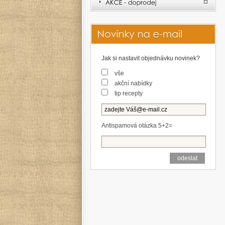
Jak si nastavit objednávku novinek?
vše
akční nabídky
tip recepty
Antispamová otázka 5+2=