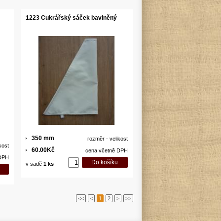
1223 Cukrářský sáček bavlněný
350 mm
rozměr - velikost
kost
60.00Kč
cena včetně DPH
 DPH
v sadě
1 ks
<<
<
1
2
>
>>