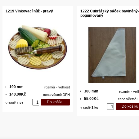
1219 Vlnkovací nůž - pravý
1222 Cukrářský sáček bavlněný-
pogumovaný
190 mm
rozměr - velikost
300 mm
rozměr - veli
140.00Kč
cena včetně DPH
55.00Kč
cena včetně
v sadě
1 ks
v sadě
1 ks