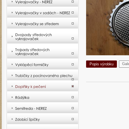
Gale
Popis výrobku