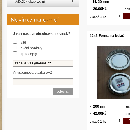
hl. 20 mm
20.00Kč
cen
v sadě
1 ks
Jak si nastavit objednávku novinek?
1243 Forma na koláč
vše
akční nabídky
tip recepty
Antispamová otázka 5+2=
200 mm
ro
42.00Kč
cen
v sadě
1 ks