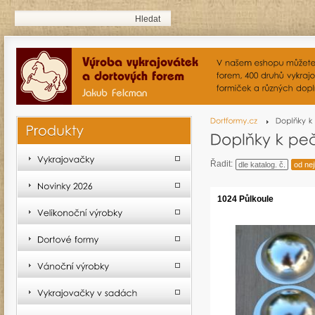
Řadit:
dle katalog. č.
od nej
1024 Půlkoule