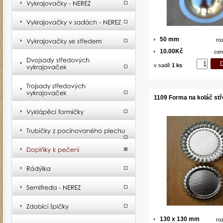
50 mm
ro
10.00Kč
cen
v sadě
1 ks
1109 Forma na koláč stř
130 x 130 mm
ro