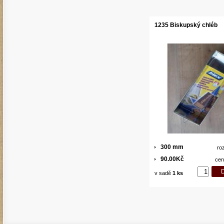
1235 Biskupský chléb
300 mm
ro
90.00Kč
cen
v sadě
1 ks