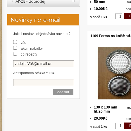
50 mm
ro
10.00Kč
cen
v sadě
1 ks
Jak si nastavit objednávku novinek?
1109 Forma na koláč stř
vše
akční nabídky
tip recepty
Antispamová otázka 5+2=
130 x 130 mm
ro
hl. 20 mm
20.00Kč
cen
v sadě
1 ks