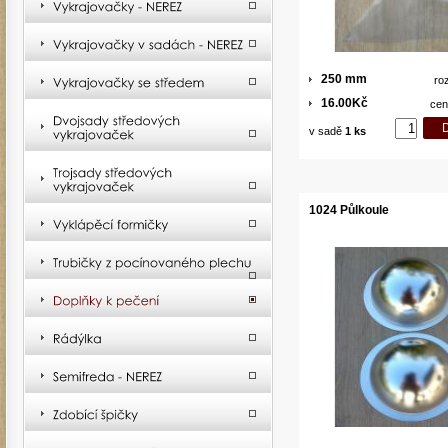
250 mm
ro
16.00Kč
cen
v sadě
1 ks
1024 Půlkoule