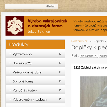
Řadit:
dle katalog. č.
od nej
1225 Zdobící sáček na p