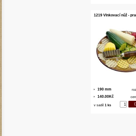
1219 Vlnkovací nůž - pr
190 mm
ro
140.00Kč
cen
v sadě
1 ks