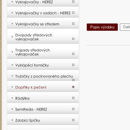
Gale
Popis výrobku