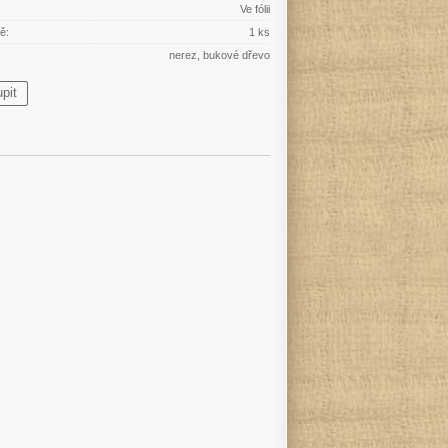
Ve fólii
ě:
1 ks
nerez, bukové dřevo
pit