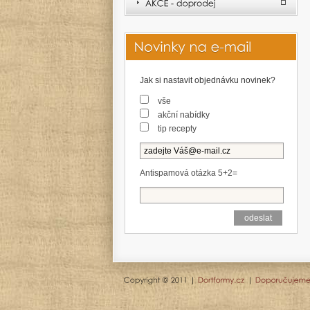
Jak si nastavit objednávku novinek?
vše
akční nabídky
tip recepty
Antispamová otázka 5+2=