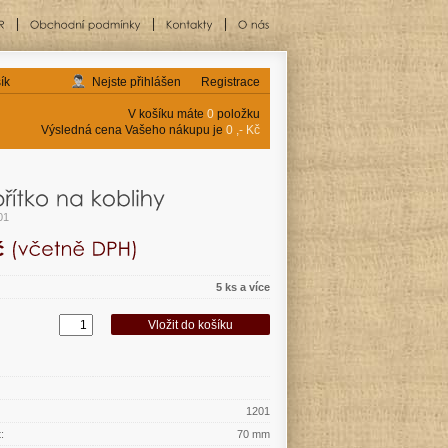
ík
Nejste přihlášen
Registrace
V košíku máte
0
položku
Výsledná cena Vašeho nákupu je
0 ,- Kč
01
5 ks a více
1201
:
70 mm