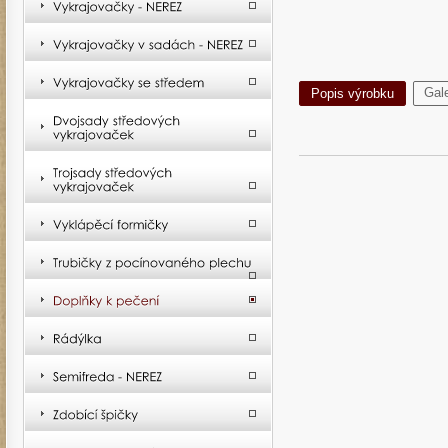
Gale
Popis výrobku