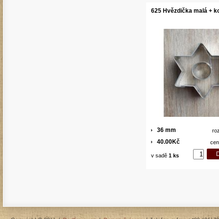
625 Hvězdička malá + k
36 mm
ro
40.00Kč
cen
v sadě
1 ks