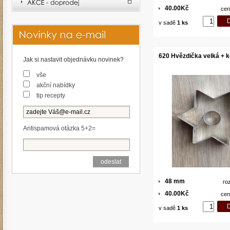
40.00Kč
cen
v sadě
1 ks
620 Hvězdička velká + 
Jak si nastavit objednávku novinek?
vše
akční nabídky
tip recepty
Antispamová otázka 5+2=
48 mm
ro
40.00Kč
cen
v sadě
1 ks