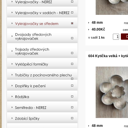
48 mm
ro
40.00Kč
cen
v sadě
1 ks
604 Kytička velká + kyt
48 mm
ro