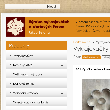
Řadit:
dle katalog. č.
od nej
601 Kytička velká + kol