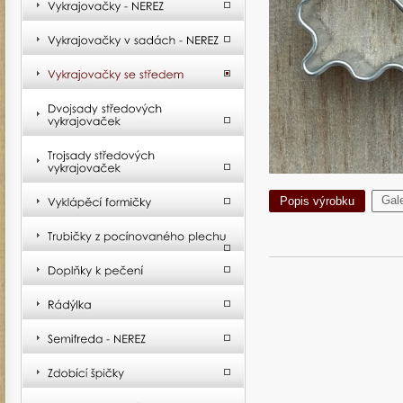
Gale
Popis výrobku