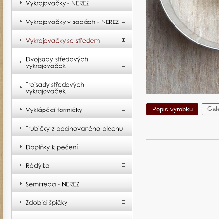
Gale
Popis výrobku