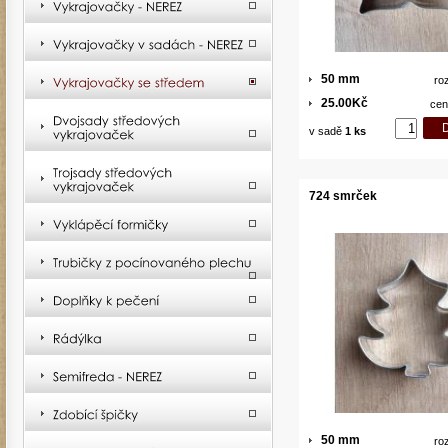
50 mm
ro
25.00Kč
cen
v sadě
1 ks
724 smrček
50 mm
ro