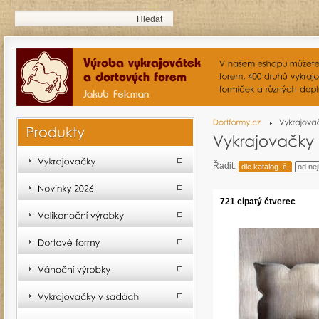
Řadit:
dle katalog. č.
od nej
721 cípatý čtverec