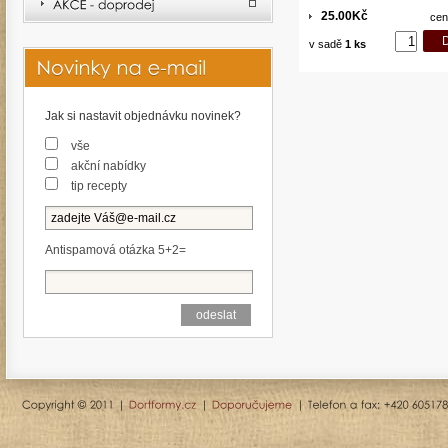
25.00Kč
cen
v sadě
1 ks
Jak si nastavit objednávku novinek?
vše
akční nabídky
tip recepty
Antispamová otázka 5+2=