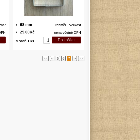
68 mm
kost
rozměr - velikost
25.00Kč
 DPH
cena včetně DPH
v sadě
1 ks
<<
<
5
6
7
>
>>