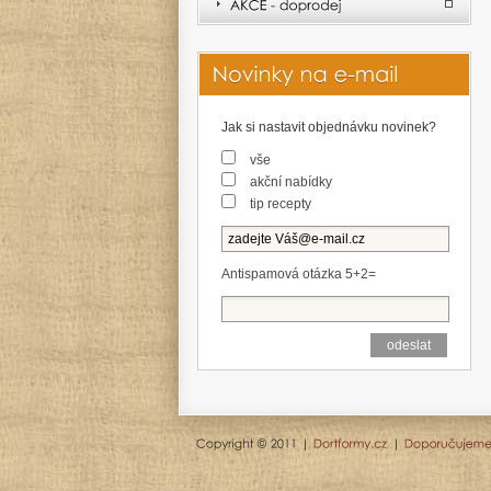
Jak si nastavit objednávku novinek?
vše
akční nabídky
tip recepty
Antispamová otázka 5+2=