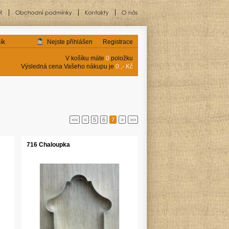
ík
Nejste přihlášen
Registrace
V košíku máte
0
položku
Výsledná cena Vašeho nákupu je
0 ,- Kč
<<
<
5
6
7
>
>>
716 Chaloupka