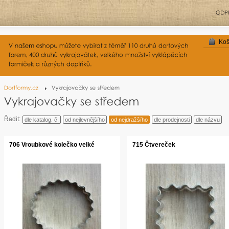
Koš
Řadit:
dle katalog. č.
od nejlevnějšího
od nejdražšího
dle prodejnosti
dle názvu
706 Vroubkové kolečko velké
715 Čtvereček