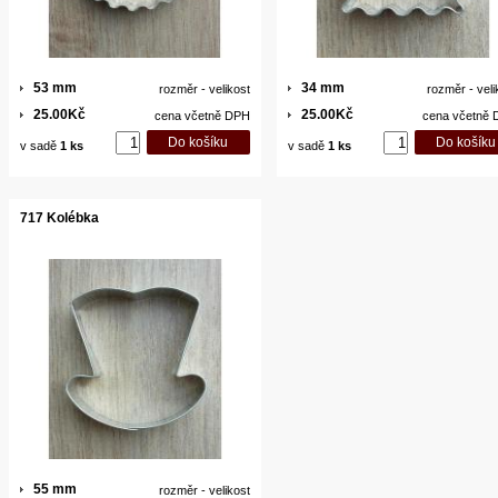
53 mm
34 mm
rozměr - velikost
rozměr - veli
25.00Kč
25.00Kč
cena včetně DPH
cena včetně
v sadě
1 ks
v sadě
1 ks
717 Kolébka
55 mm
rozměr - velikost