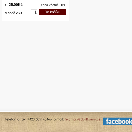
25.00Kč
cena včetně DPH
v sadě
2 ks