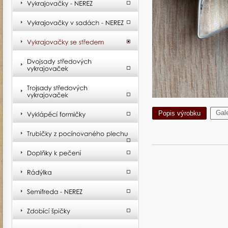
Gale
Popis výrobku