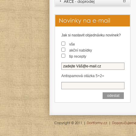
Jak si nastavit objednávku novinek?
vše
akční nabídky
tip recepty
Antispamová otázka 5+2=