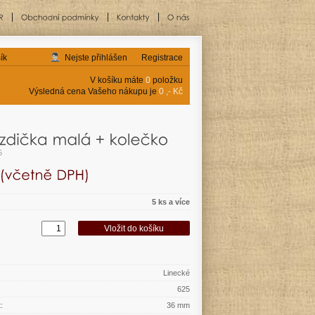
ík
Nejste přihlášen
Registrace
V košíku máte
0
položku
Výsledná cena Vašeho nákupu je
0 ,- Kč
5
5 ks a více
Linecké
625
:
36 mm