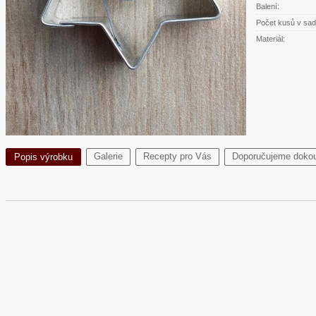
Balení:
Počet kusů v sad
Materiál:
Galerie
Recepty pro Vás
Doporučujeme dokou
Popis výrobku