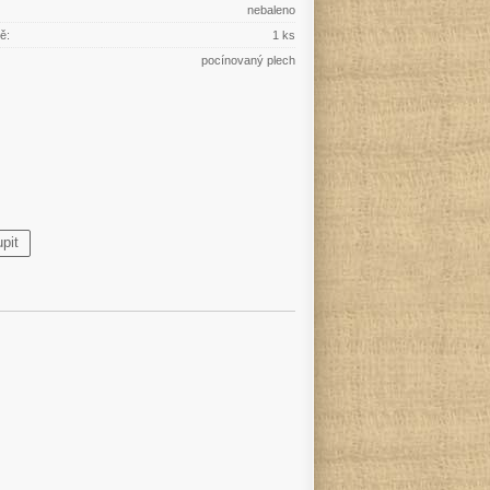
nebaleno
ě:
1 ks
pocínovaný plech
pit