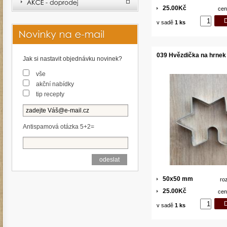
25.00Kč
cen
v sadě
1 ks
039 Hvězdička na hrnek
Jak si nastavit objednávku novinek?
vše
akční nabídky
tip recepty
Antispamová otázka 5+2=
50x50 mm
ro
25.00Kč
cen
v sadě
1 ks