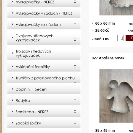
60 x 60 mm
ro
25.00Kč
cen
v sadě
1 ks
027 Anděl na hrnek
85 x 45 mm
ro