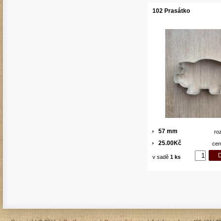
102 Prasátko
57 mm
ro
25.00Kč
cen
v sadě
1 ks