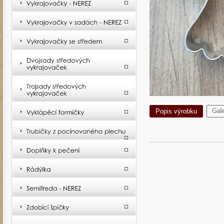
Gale
Popis výrobku