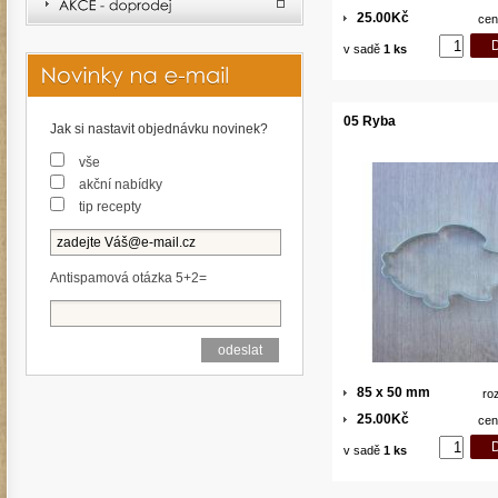
25.00Kč
cen
v sadě
1 ks
05 Ryba
Jak si nastavit objednávku novinek?
vše
akční nabídky
tip recepty
Antispamová otázka 5+2=
85 x 50 mm
ro
25.00Kč
cen
v sadě
1 ks