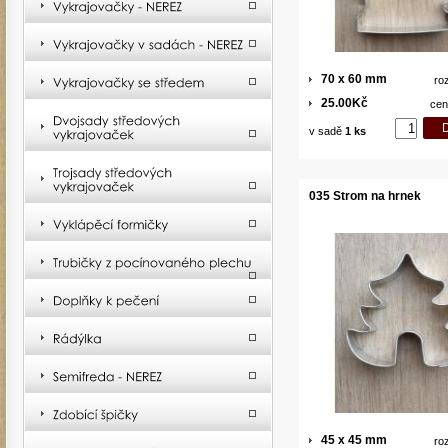
70 x 60 mm
ro
25.00Kč
cen
v sadě
1 ks
035 Strom na hrnek
45 x 45 mm
ro