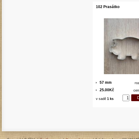
102 Prasátko
57 mm
ro
25.00Kč
cen
v sadě
1 ks