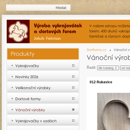
Řadit:
dle katalog. č.
od nej
012 Rukavice