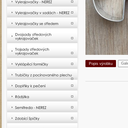
Gale
Popis výrobku