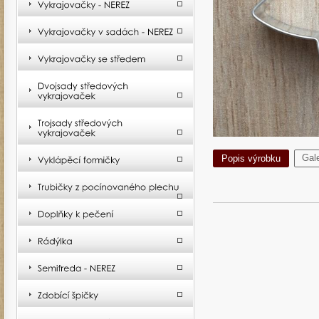
Gale
Popis výrobku