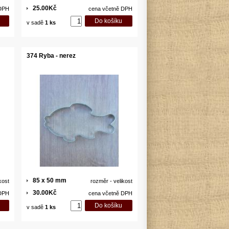
25.00Kč
 DPH
cena včetně DPH
v sadě
1 ks
374 Ryba - nerez
85 x 50 mm
kost
rozměr - velikost
30.00Kč
 DPH
cena včetně DPH
v sadě
1 ks