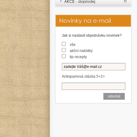
Jak si nastavit objednávku novinek?
vše
akční nabídky
tip recepty
Antispamová otázka 5+2=