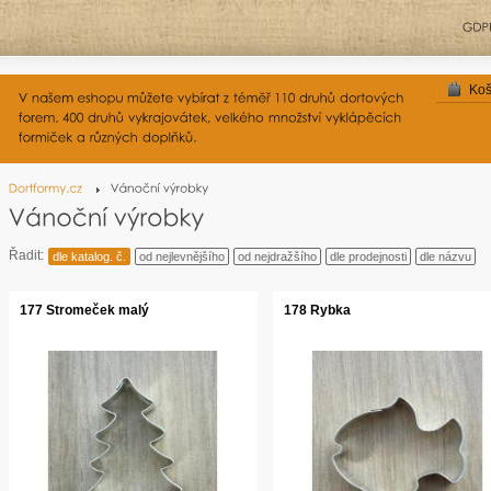
Koš
Řadit:
dle katalog. č.
od nejlevnějšího
od nejdražšího
dle prodejnosti
dle názvu
177 Stromeček malý
178 Rybka