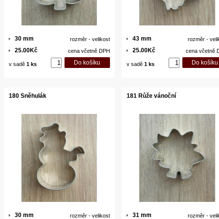
30 mm
43 mm
rozměr - velikost
rozměr - veli
25.00Kč
25.00Kč
cena včetně DPH
cena včetně
v sadě
1 ks
v sadě
1 ks
180 Sněhulák
181 Růže vánoční
30 mm
31 mm
rozměr - velikost
rozměr - veli