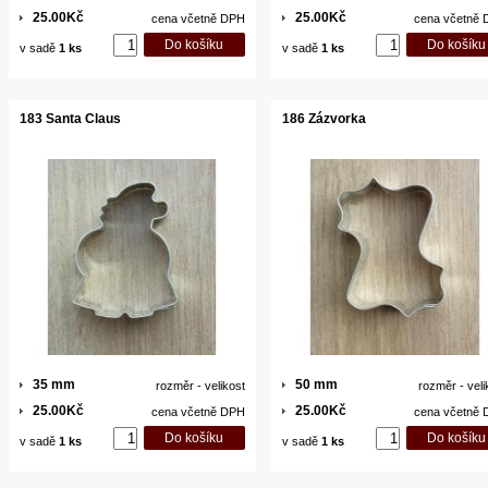
25.00Kč
25.00Kč
cena včetně DPH
cena včetně
v sadě
1 ks
v sadě
1 ks
183 Santa Claus
186 Zázvorka
35 mm
50 mm
rozměr - velikost
rozměr - veli
25.00Kč
25.00Kč
cena včetně DPH
cena včetně
v sadě
1 ks
v sadě
1 ks