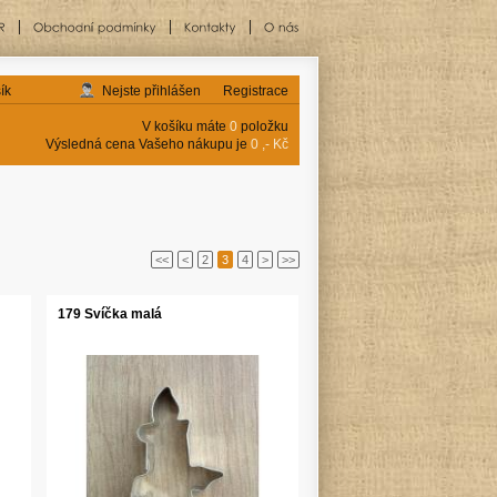
ík
Nejste přihlášen
Registrace
V košíku máte
0
položku
Výsledná cena Vašeho nákupu je
0 ,- Kč
<<
<
2
3
4
>
>>
179 Svíčka malá