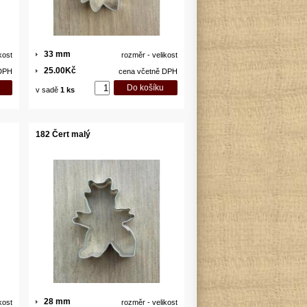
33 mm
kost
rozměr - velikost
25.00Kč
 DPH
cena včetně DPH
v sadě
1 ks
182 Čert malý
28 mm
kost
rozměr - velikost