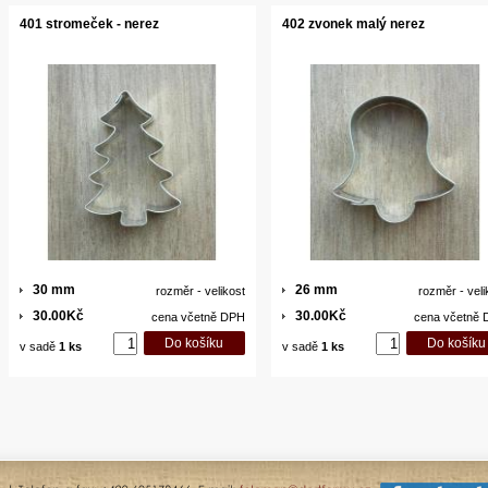
401 stromeček - nerez
402 zvonek malý nerez
30 mm
26 mm
rozměr - velikost
rozměr - veli
30.00Kč
30.00Kč
cena včetně DPH
cena včetně
v sadě
1 ks
v sadě
1 ks