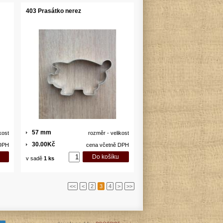
403 Prasátko nerez
57 mm
kost
rozměr - velikost
30.00Kč
 DPH
cena včetně DPH
v sadě
1 ks
<<
<
2
3
4
>
>>