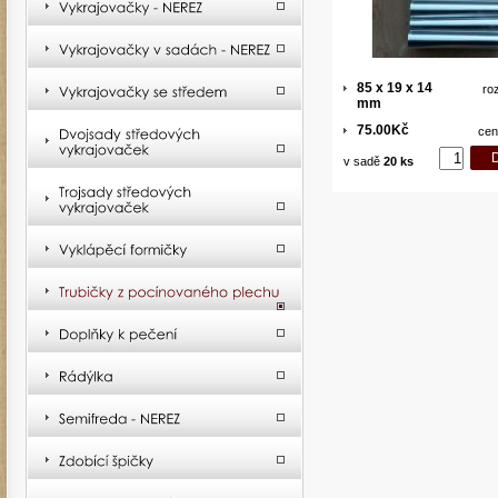
85 x 19 x 14
ro
mm
75.00Kč
cen
v sadě
20 ks