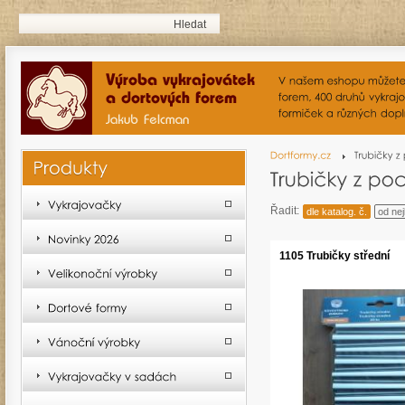
Řadit:
dle katalog. č.
od nej
1105 Trubičky střední