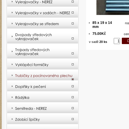
85 x 19 x 14
ro
mm
75.00Kč
cen
v sadě
20 ks