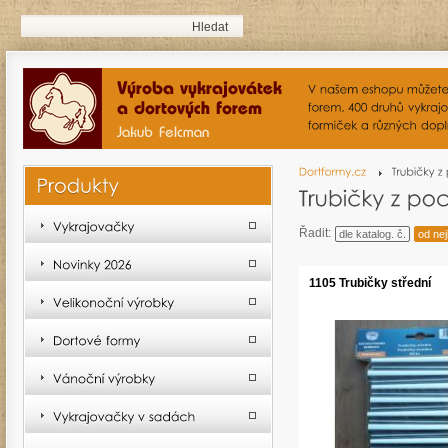
Řadit:
dle katalog. č.
od nej
1105 Trubičky střední