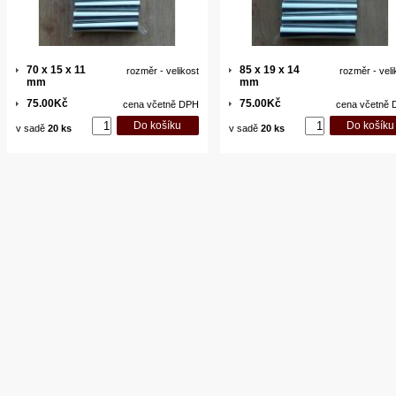
70 x 15 x 11
85 x 19 x 14
rozměr - velikost
rozměr - veli
mm
mm
75.00Kč
75.00Kč
cena včetně DPH
cena včetně
v sadě
20 ks
v sadě
20 ks