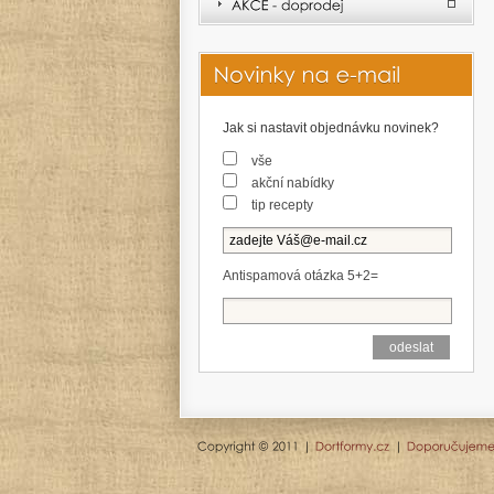
Jak si nastavit objednávku novinek?
vše
akční nabídky
tip recepty
Antispamová otázka 5+2=