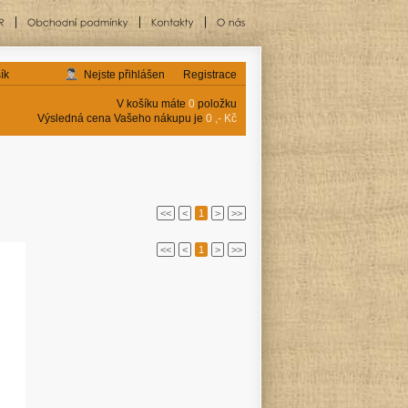
ík
Nejste přihlášen
Registrace
V košíku máte
0
položku
Výsledná cena Vašeho nákupu je
0 ,- Kč
<<
<
1
>
>>
<<
<
1
>
>>