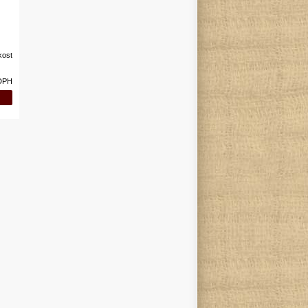
kost
 DPH