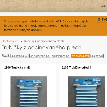
Koš
Řadit:
dle katalog. č.
od nejlevnějšího
od nejdražšího
dle prodejnosti
dle názvu
1106 Trubičky malé
1105 Trubičky střední