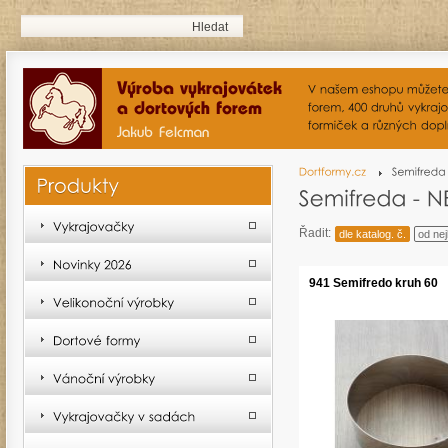
Řadit:
dle katalog. č.
od nej
941 Semifredo kruh 60