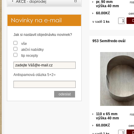
pr. 90 mm
ro
výška 40 mm
60.00Kč
cen
v sadě
1 ks
Jak si nastavit objednávku novinek?
953 Semifredo ovál
vše
akční nabídky
tip recepty
Antispamová otázka 5+2=
110 x 65 mm
ro
výška 40 mm
60.00Kč
cen
v sadě
1 ks