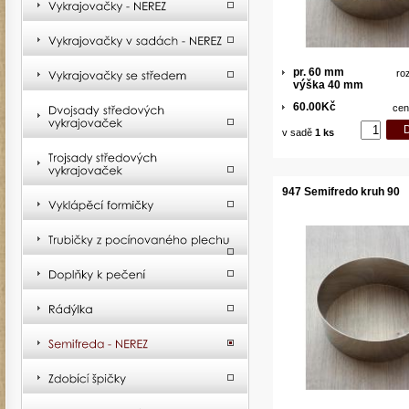
pr. 60 mm
ro
výška 40 mm
60.00Kč
cen
v sadě
1 ks
947 Semifredo kruh 90