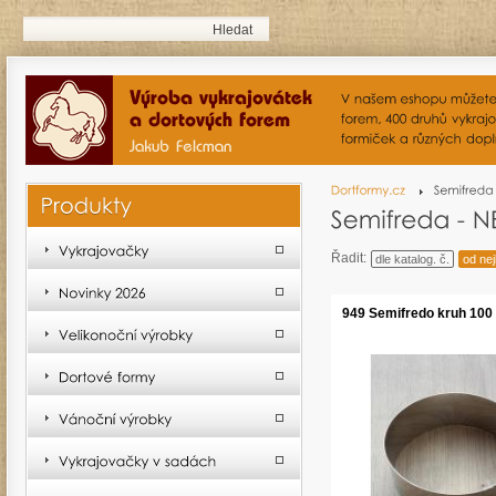
Řadit:
dle katalog. č.
od nej
949 Semifredo kruh 100