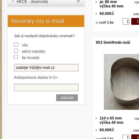
pr. 80 mm
ro
výška 40 mm
60.00Kč
cen
v sadě
1 ks
Jak si nastavit objednávku novinek?
953 Semifredo ovál
vše
akční nabídky
tip recepty
Antispamová otázka 5+2=
110 x 65 mm
ro
výška 40 mm
60.00Kč
cen
v sadě
1 ks