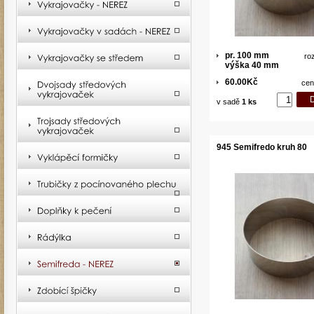
pr. 100 mm
ro
výška 40 mm
60.00Kč
cen
v sadě
1 ks
945 Semifredo kruh 80