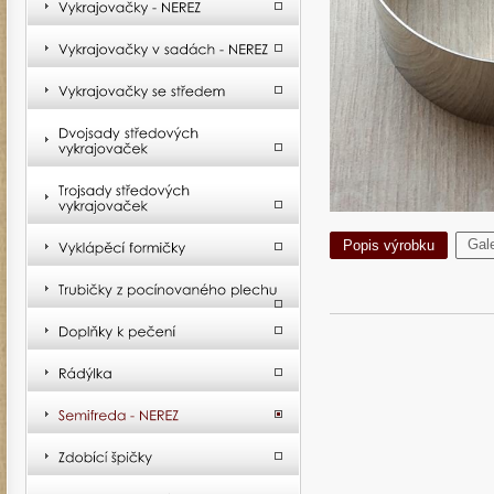
Gale
Popis výrobku