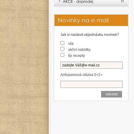
Jak si nastavit objednávku novinek?
vše
akční nabídky
tip recepty
Antispamová otázka 5+2=