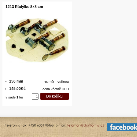
1213 Rádýlko 8x8 cm
150 mm
rozměr - velikost
145.00Kč
cena včetně DPH
v sadě
1 ks