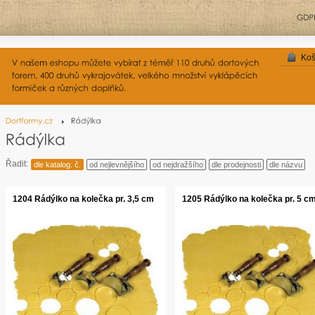
Koš
Řadit:
dle katalog. č.
od nejlevnějšího
od nejdražšího
dle prodejnosti
dle názvu
1204 Rádýlko na kolečka pr. 3,5 cm
1205 Rádýlko na kolečka pr. 5 c