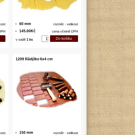
60 mm
kost
rozměr - velikost
145.00Kč
 DPH
cena včetně DPH
v sadě
1 ks
1209 Rádýlko 6x4 cm
150 mm
kost
rozměr - velikost