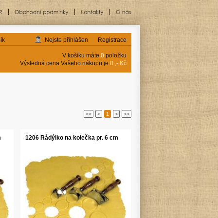
ík
Nejste přihlášen
Registrace
V košíku máte
0
položku
Výsledná cena Vašeho nákupu je
0 ,- Kč
<<
<
1
>
>>
m
1206 Rádýlko na kolečka pr. 6 cm