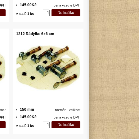
145.00Kč
 DPH
cena včetně DPH
v sadě
1 ks
1212 Rádýlko 6x6 cm
150 mm
kost
rozměr - velikost
145.00Kč
 DPH
cena včetně DPH
v sadě
1 ks