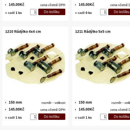
145.00Kč
145.00Kč
cena včetně DPH
cena včetně
v sadě
1 ks
v sadě
0 ks
1210 Rádýlko 4x4 cm
1211 Rádýlko 5x5 cm
150 mm
150 mm
rozměr - velikost
rozměr - veli
145.00Kč
145.00Kč
cena včetně DPH
cena včetně
v sadě
1 ks
v sadě
1 ks