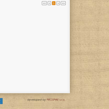
<<
<
1
>
>>