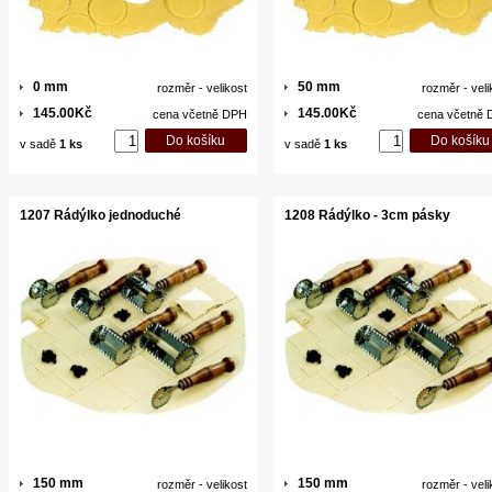
0 mm
50 mm
rozměr - velikost
rozměr - veli
145.00Kč
145.00Kč
cena včetně DPH
cena včetně
v sadě
1 ks
v sadě
1 ks
1207 Rádýlko jednoduché
1208 Rádýlko - 3cm pásky
150 mm
150 mm
rozměr - velikost
rozměr - veli