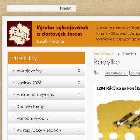
Řadit:
dle katalog. č.
od nej
1204 Rádýlko na kolečka