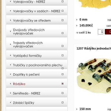
0 mm
ro
145.00Kč
cen
v sadě
1 ks
1207 Rádýlko jednoduc
150 mm
ro