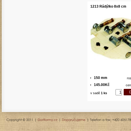
1213 Rádýlko 8x8 cm
150 mm
ro
145.00Kč
cen
v sadě
1 ks