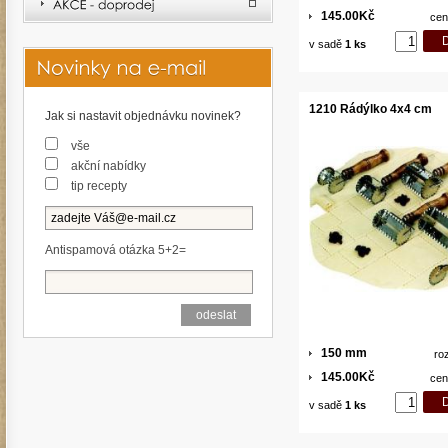
145.00Kč
cen
v sadě
1 ks
1210 Rádýlko 4x4 cm
Jak si nastavit objednávku novinek?
vše
akční nabídky
tip recepty
Antispamová otázka 5+2=
150 mm
ro
145.00Kč
cen
v sadě
1 ks