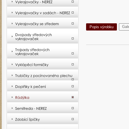
Gale
Popis výrobku