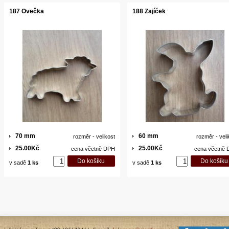
187 Ovečka
188 Zajíček
70 mm
60 mm
rozměr - velikost
rozměr - veli
25.00Kč
25.00Kč
cena včetně DPH
cena včetně
v sadě
1 ks
v sadě
1 ks