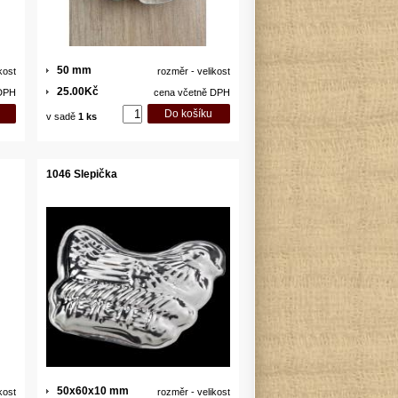
50 mm
kost
rozměr - velikost
25.00Kč
 DPH
cena včetně DPH
v sadě
1 ks
1046 Slepička
50x60x10 mm
kost
rozměr - velikost