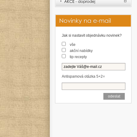
Jak si nastavit objednávku novinek?
vše
akční nabídky
tip recepty
Antispamová otázka 5+2=