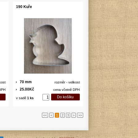
190 Kuře
70 mm
kost
rozměr - velikost
25.00Kč
 DPH
cena včetně DPH
v sadě
1 ks
<<
<
1
2
3
>
>>