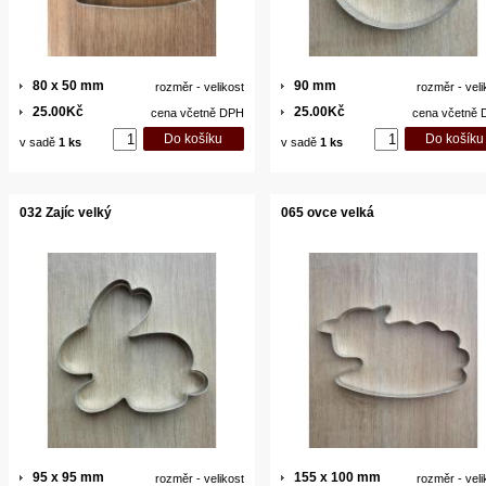
80 x 50 mm
90 mm
rozměr - velikost
rozměr - veli
25.00Kč
25.00Kč
cena včetně DPH
cena včetně
v sadě
1 ks
v sadě
1 ks
032 Zajíc velký
065 ovce velká
95 x 95 mm
155 x 100 mm
rozměr - velikost
rozměr - veli