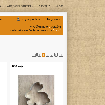
ík
Nejste přihlášen
Registrace
V košíku máte
0
položku
Výsledná cena Vašeho nákupu je
0 ,- Kč
<<
<
1
2
3
>
>>
030 zajíc