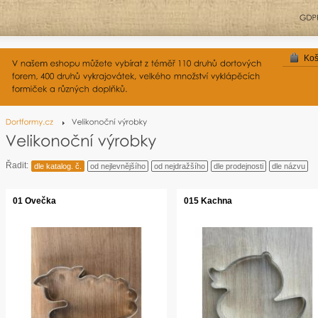
Koš
Řadit:
dle katalog. č.
od nejlevnějšího
od nejdražšího
dle prodejnosti
dle názvu
01 Ovečka
015 Kachna