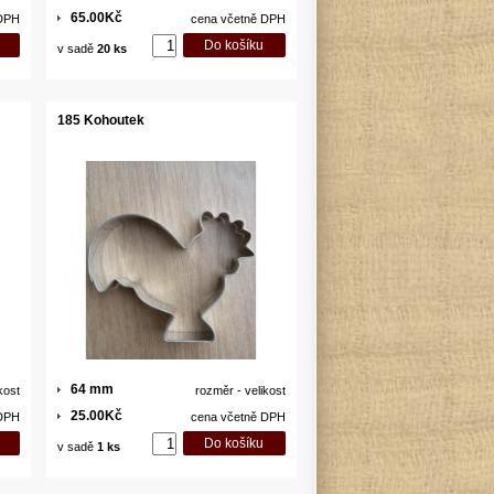
65.00Kč
 DPH
cena včetně DPH
v sadě
20 ks
185 Kohoutek
64 mm
kost
rozměr - velikost
25.00Kč
 DPH
cena včetně DPH
v sadě
1 ks