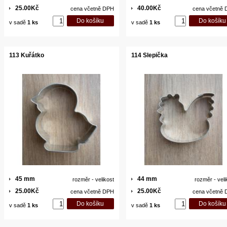
25.00Kč
40.00Kč
cena včetně DPH
cena včetně
v sadě
1 ks
v sadě
1 ks
113 Kuřátko
114 Slepička
45 mm
44 mm
rozměr - velikost
rozměr - veli
25.00Kč
25.00Kč
cena včetně DPH
cena včetně
v sadě
1 ks
v sadě
1 ks