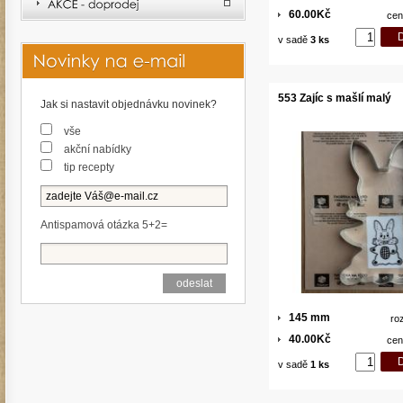
60.00Kč
cen
v sadě
3 ks
553 Zajíc s mašlí malý
Jak si nastavit objednávku novinek?
vše
akční nabídky
tip recepty
Antispamová otázka 5+2=
145 mm
ro
40.00Kč
cen
v sadě
1 ks