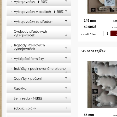
145 mm
ro
40.00Kč
cen
v sadě
1 ks
545 sada zajíček
55 mm
ro