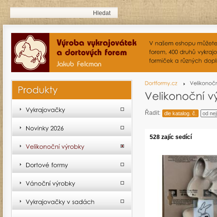
Řadit:
dle katalog. č.
od nej
528 zajíc sedící