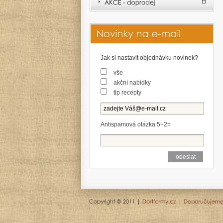
Jak si nastavit objednávku novinek?
vše
akční nabídky
tip recepty
Antispamová otázka 5+2=