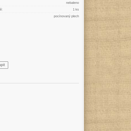
nebaleno
ě:
1 ks
pocínovaný plech
pit