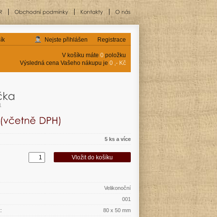
ík
Nejste přihlášen
Registrace
V košíku máte
0
položku
Výsledná cena Vašeho nákupu je
0 ,- Kč
1
5 ks a více
Velikonoční
001
:
80 x 50 mm