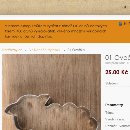
Koš
kód produktu: 00
Skladem
Parametry
Téma:
Výrobní číslo:
Rozměr - velikost