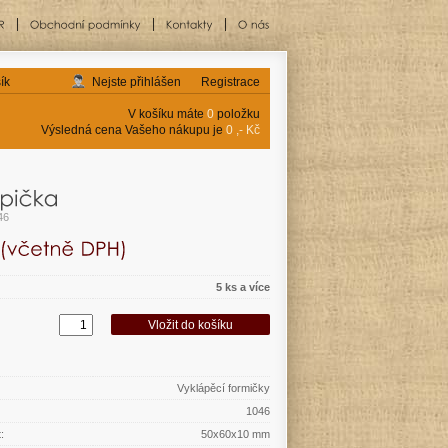
ík
Nejste přihlášen
Registrace
V košíku máte
0
položku
Výsledná cena Vašeho nákupu je
0 ,- Kč
46
5 ks a více
Vyklápěcí formičky
1046
:
50x60x10 mm