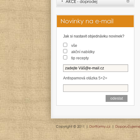
Jak si nastavit objednávku novinek?
vše
akční nabídky
tip recepty
Antispamová otázka 5+2=