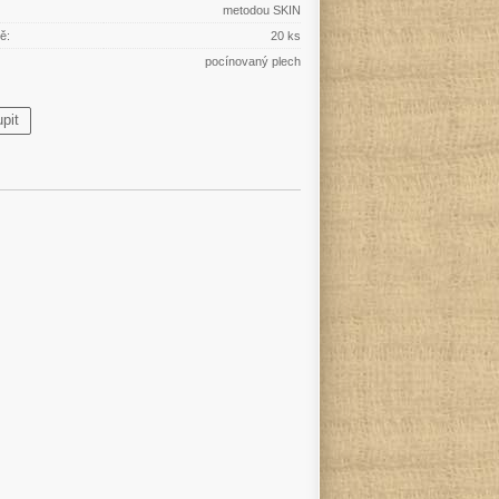
metodou SKIN
ě:
20 ks
pocínovaný plech
pit