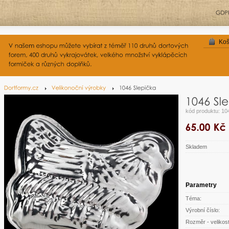
Koš
kód produktu: 10
Skladem
Parametry
Téma:
Výrobní číslo:
Rozměr - velikost