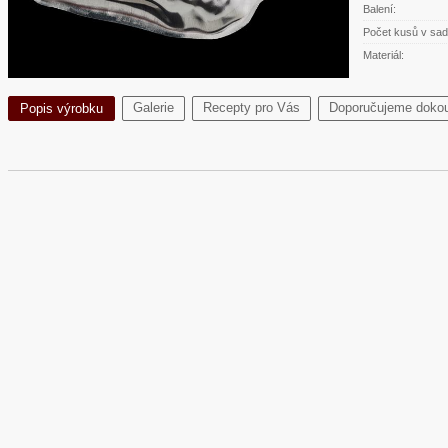
Balení:
Počet kusů v sad
Materiál:
Galerie
Recepty pro Vás
Doporučujeme dokou
Popis výrobku