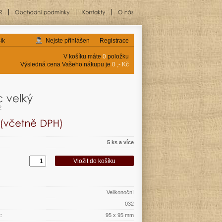
ík
Nejste přihlášen
Registrace
V košíku máte
0
položku
Výsledná cena Vašeho nákupu je
0 ,- Kč
2
5 ks a více
Velikonoční
032
:
95 x 95 mm