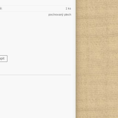
ě:
1 ks
pocínovaný plech
pit