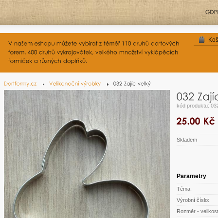
Koš
kód produktu: 03
Skladem
Parametry
Téma:
Výrobní číslo:
Rozměr - velikost