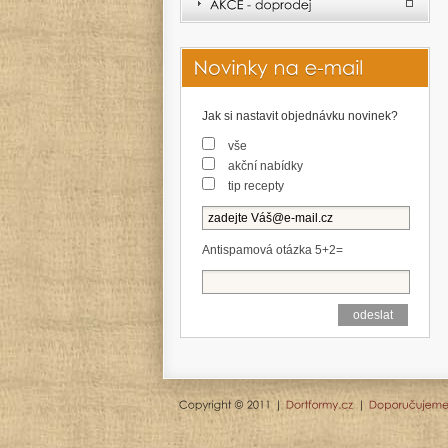
Jak si nastavit objednávku novinek?
vše
akční nabídky
tip recepty
Antispamová otázka 5+2=