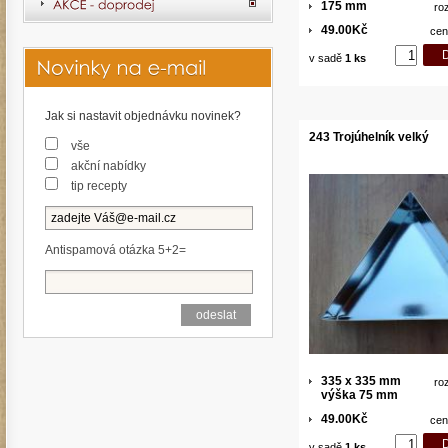
175 mm
ro
49.00Kč
cen
v sadě
1 ks
Jak si nastavit objednávku novinek?
243 Trojúhelník velký
vše
akční nabídky
tip recepty
Antispamová otázka 5+2=
335 x 335 mm
ro
výška 75 mm
49.00Kč
cen
v sadě
1 ks