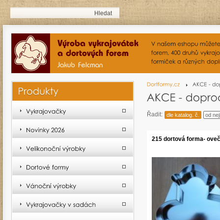
Řadit:
dle katalog. č.
od nej
215 dortová forma- ove