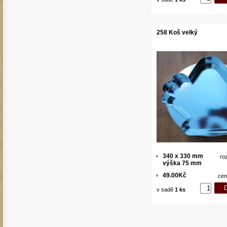
258 Koš velký
340 x 330 mm
ro
výška 75 mm
49.00Kč
cen
v sadě
1 ks