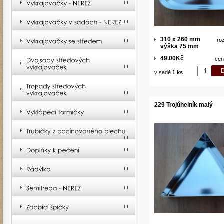
310 x 260 mm
ro
výška 75 mm
49.00Kč
cen
v sadě
1 ks
229 Trojúhelník malý