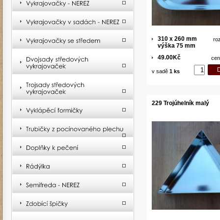
310 x 260 mm
ro
výška 75 mm
49.00Kč
cen
v sadě
1 ks
229 Trojúhelník malý