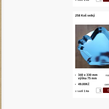
258 Koš velký
340 x 330 mm
ro
výška 75 mm
49.00Kč
cen
v sadě
1 ks