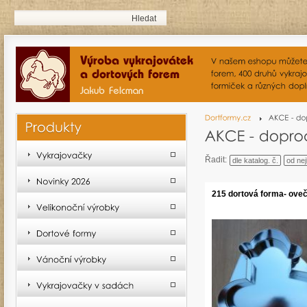
Řadit:
dle katalog. č.
od nej
215 dortová forma- ove