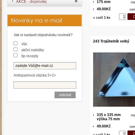
175 mm
ro
49.00Kč
cen
v sadě
1 ks
Jak si nastavit objednávku novinek?
243 Trojúhelník velký
vše
akční nabídky
tip recepty
Antispamová otázka 5+2=
335 x 335 mm
ro
výška 75 mm
49.00Kč
cen
v sadě
1 ks