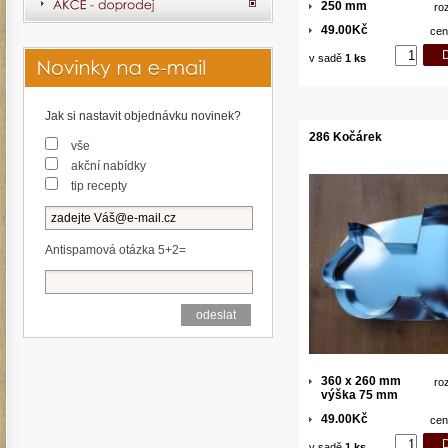
250 mm
ro
49.00Kč
cen
v sadě
1 ks
Jak si nastavit objednávku novinek?
286 Kočárek
vše
akční nabídky
tip recepty
Antispamová otázka 5+2=
360 x 260 mm
ro
výška 75 mm
49.00Kč
cen
v sadě
1 ks