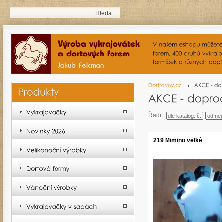
Řadit:
dle katalog. č.
od nej
219 Mimino velké