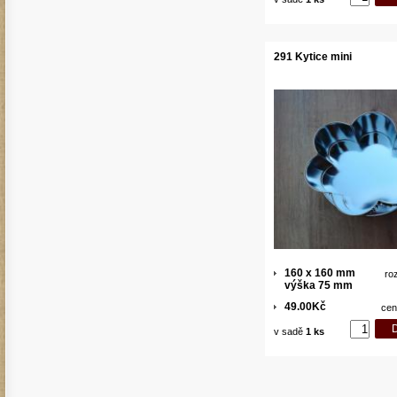
291 Kytice mini
160 x 160 mm
ro
výška 75 mm
49.00Kč
cen
v sadě
1 ks