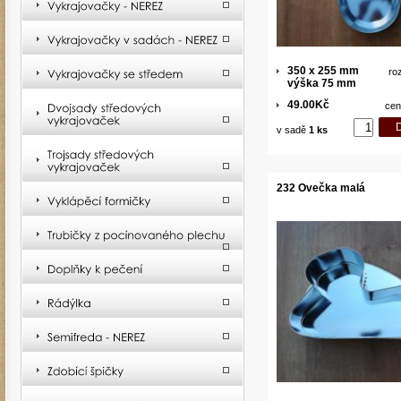
350 x 255 mm
ro
výška 75 mm
49.00Kč
cen
v sadě
1 ks
232 Ovečka malá