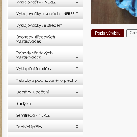
Gale
Popis výrobku