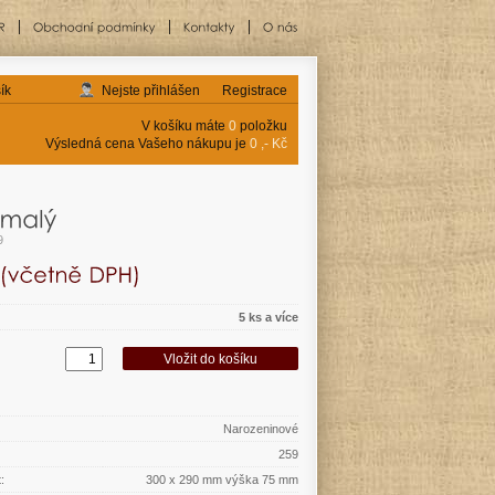
ík
Nejste přihlášen
Registrace
V košíku máte
0
položku
Výsledná cena Vašeho nákupu je
0 ,- Kč
9
5 ks a více
Narozeninové
259
:
300 x 290 mm výška 75 mm