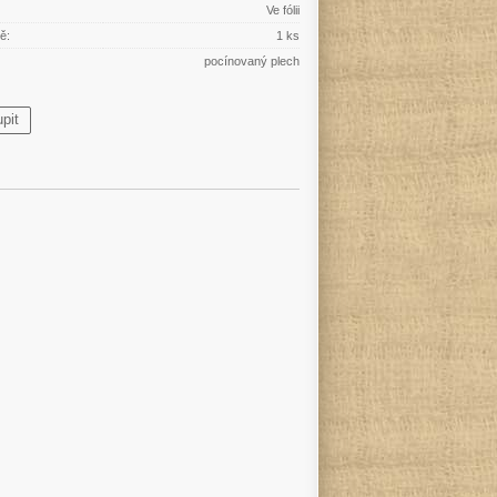
Ve fólii
ě:
1 ks
pocínovaný plech
pit