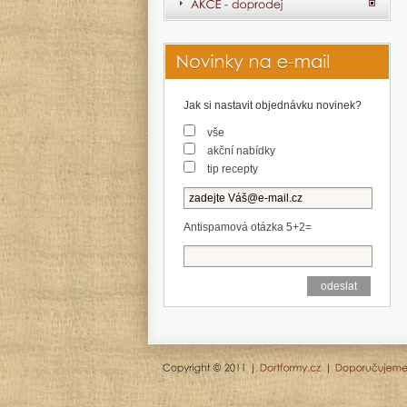
Jak si nastavit objednávku novinek?
vše
akční nabídky
tip recepty
Antispamová otázka 5+2=