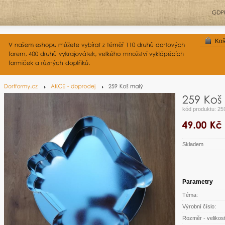
Koš
kód produktu: 25
Skladem
Parametry
Téma:
Výrobní číslo:
Rozměr - velikost