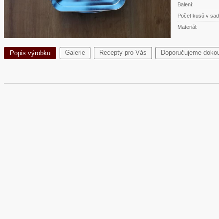
Balení:
Počet kusů v sad
Materiál:
Galerie
Recepty pro Vás
Doporučujeme dokou
Popis výrobku