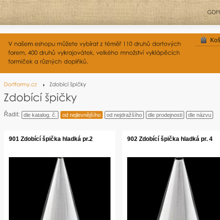
Koš
Řadit:
dle katalog. č.
od nejlevnějšího
od nejdražšího
dle prodejnosti
dle názvu
901 Zdobící špička hladká pr.2
902 Zdobící špička hladká pr. 4