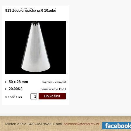
913 Zdobící špička pr.6 10zubů
50 x 28 mm
rozměr - velikost
20.00Kč
cena včetně DPH
v sadě
1 ks