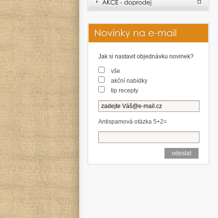
Jak si nastavit objednávku novinek?
vše
akční nabídky
tip recepty
Antispamová otázka 5+2=