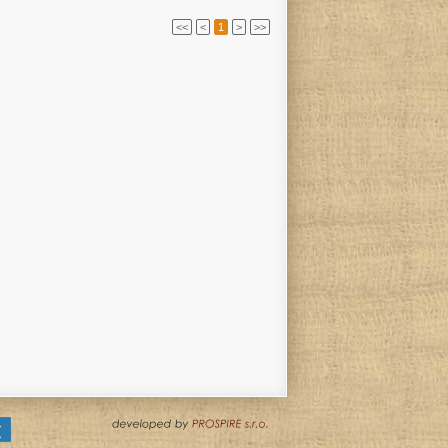
<<
<
1
>
>>