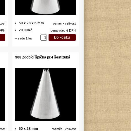
50 x 28 x 6 mm
kost
rozměr - velikost
20.00Kč
 DPH
cena včetně DPH
v sadě
1 ks
908 Zdobící špička pr.4 šestizubá
50 x 28 mm
kost
rozměr - velikost