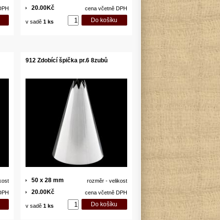
20.00Kč
 DPH
cena včetně DPH
v sadě
1 ks
912 Zdobící špička pr.6 8zubů
50 x 28 mm
kost
rozměr - velikost
20.00Kč
 DPH
cena včetně DPH
v sadě
1 ks