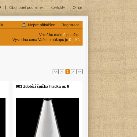
ík
Nejste přihlášen
Registrace
V košíku máte
0
položku
Výsledná cena Vašeho nákupu je
0 ,- Kč
<<
<
1
>
>>
903 Zdobící špička hladká pr. 6