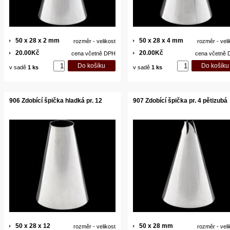
50 x 28 x 2 mm
50 x 28 x 4 mm
rozměr - velikost
rozměr - veli
20.00Kč
20.00Kč
cena včetně DPH
cena včetně
v sadě
1 ks
v sadě
1 ks
906 Zdobící špička hladká pr. 12
907 Zdobící špička pr. 4 pětizubá
50 x 28 x 12
50 x 28 mm
rozměr - velikost
rozměr - veli