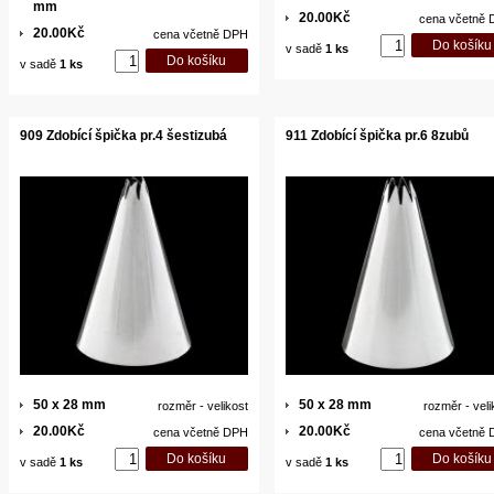
mm
20.00Kč
cena včetně
20.00Kč
cena včetně DPH
v sadě
1 ks
v sadě
1 ks
909 Zdobící špička pr.4 šestizubá
911 Zdobící špička pr.6 8zubů
50 x 28 mm
50 x 28 mm
rozměr - velikost
rozměr - veli
20.00Kč
20.00Kč
cena včetně DPH
cena včetně
v sadě
1 ks
v sadě
1 ks