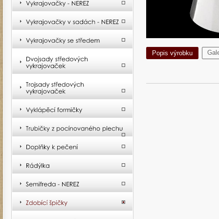
Gale
Popis výrobku