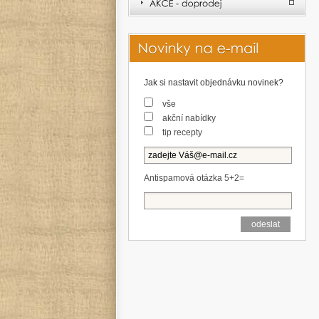
Jak si nastavit objednávku novinek?
vše
akční nabídky
tip recepty
Antispamová otázka 5+2=