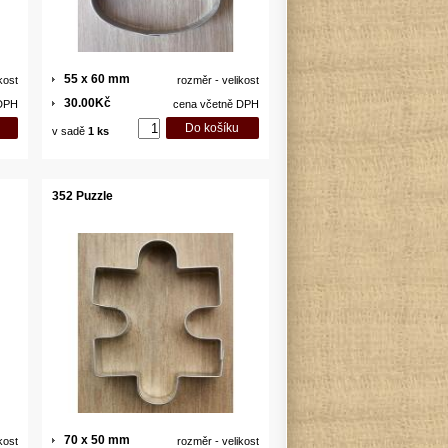
55 x 60 mm
kost
rozměr - velikost
30.00Kč
 DPH
cena včetně DPH
v sadě
1 ks
352 Puzzle
70 x 50 mm
kost
rozměr - velikost