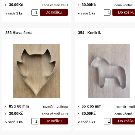
30.00Kč
30.00Kč
cena včetně DPH
cena včetně
v sadě
1 ks
v sadě
1 ks
353 Hlava čerta
354 - Koník II.
85 x 60 mm
65 x 65 mm
rozměr - velikost
rozměr - veli
30.00Kč
30.00Kč
cena včetně DPH
cena včetně
v sadě
1 ks
v sadě
1 ks