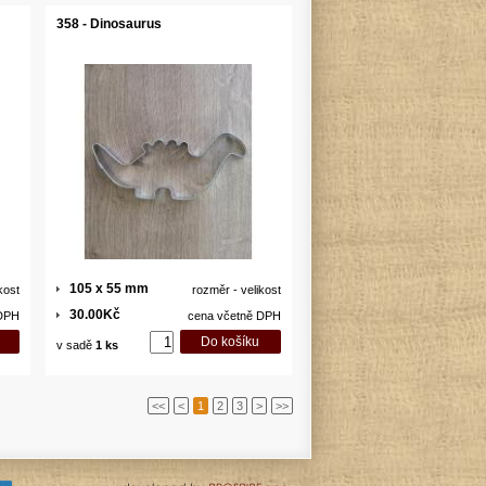
358 - Dinosaurus
105 x 55 mm
kost
rozměr - velikost
30.00Kč
 DPH
cena včetně DPH
v sadě
1 ks
<<
<
1
2
3
>
>>