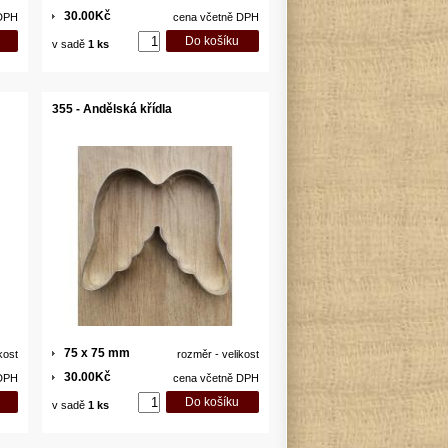
30.00Kč
 DPH
cena včetně DPH
v sadě
1 ks
355 - Andělská křídla
75 x 75 mm
kost
rozměr - velikost
30.00Kč
 DPH
cena včetně DPH
v sadě
1 ks