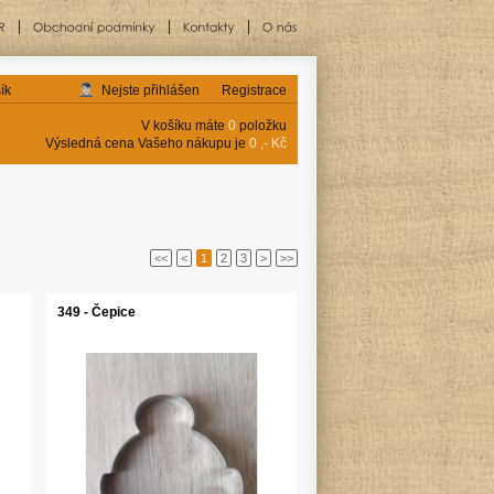
ík
Nejste přihlášen
Registrace
V košíku máte
0
položku
Výsledná cena Vašeho nákupu je
0 ,- Kč
<<
<
1
2
3
>
>>
349 - Čepice