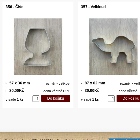
356 - Číše
357 - Velbloud
57 x 36 mm
87 x 62 mm
rozměr - velikost
rozměr - veli
30.00Kč
30.00Kč
cena včetně DPH
cena včetně
v sadě
1 ks
v sadě
1 ks