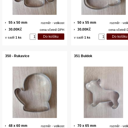
55 x 50 mm
50 x 55 mm
rozměr - velikost
rozměr - veli
30.00Kč
30.00Kč
cena včetně DPH
cena včetně
v sadě
1 ks
v sadě
1 ks
350 - Rukavice
351 Buldok
48 x 60 mm
70 x 65 mm
rozměr - velikost
rozměr - veli