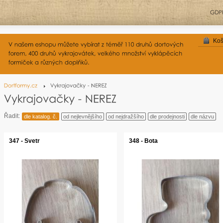
Koš
Řadit:
dle katalog. č.
od nejlevnějšího
od nejdražšího
dle prodejnosti
dle názvu
347 - Svetr
348 - Bota