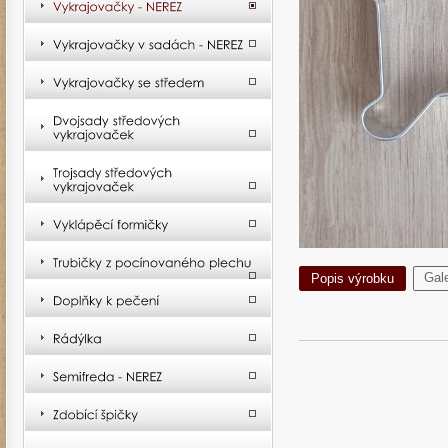
Gale
Popis výrobku