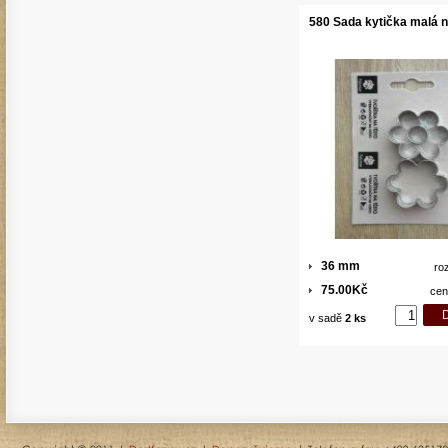
580 Sada kytička malá 
36 mm
ro
75.00Kč
cen
v sadě
2 ks