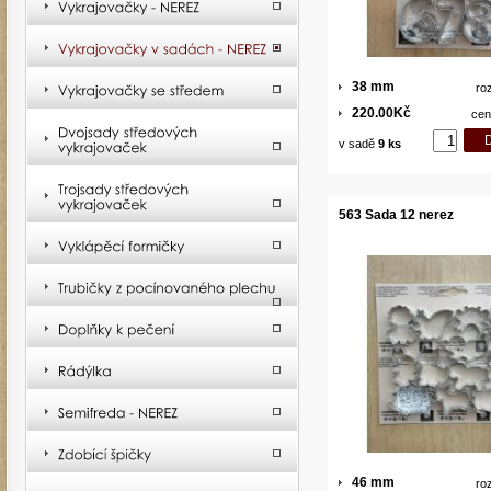
38 mm
ro
220.00Kč
cen
v sadě
9 ks
563 Sada 12 nerez
46 mm
ro