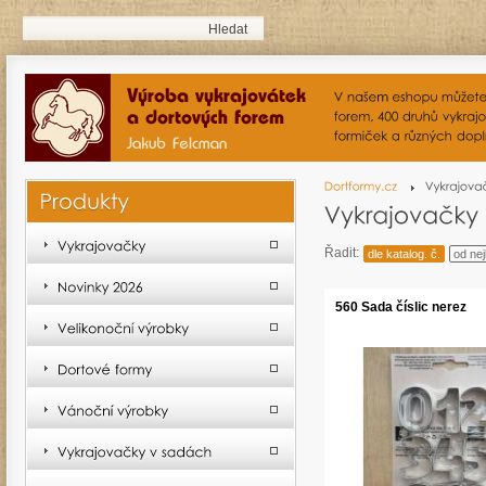
Řadit:
dle katalog. č.
od nej
560 Sada číslic nerez