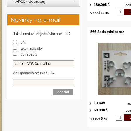
180.00Kč
cen
v sadě
12 ks
566 Sada mini nerez
Jak si nastavit objednávku novinek?
vše
akční nabídky
tip recepty
Antispamová otázka 5+2=
13 mm
ro
60.00Kč
cen
v sadě
5 ks