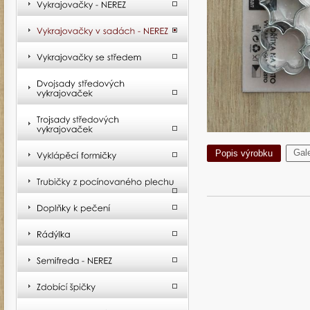
Gale
Popis výrobku