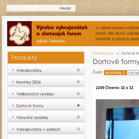
Řadit:
dle katalog. č.
od nej
2209 Čtverec 32 x 32