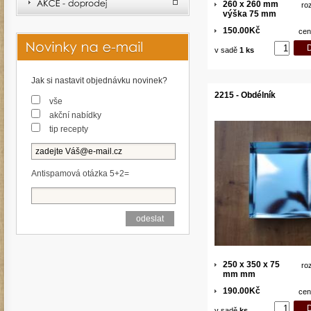
260 x 260 mm
ro
výška 75 mm
150.00Kč
cen
v sadě
1 ks
Jak si nastavit objednávku novinek?
2215 - Obdélník
vše
akční nabídky
tip recepty
Antispamová otázka 5+2=
250 x 350 x 75
ro
mm mm
190.00Kč
cen
v sadě
ks