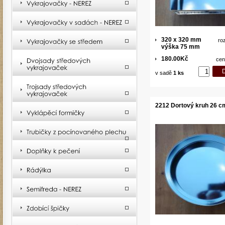
320 x 320 mm
ro
výška 75 mm
180.00Kč
cen
v sadě
1 ks
2212 Dortový kruh 26 c