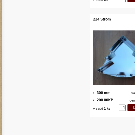
224 Strom
300 mm
ro
200.00Kč
cen
v sadě
1 ks