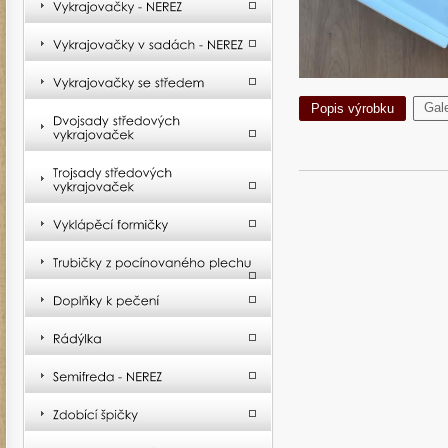
Gale
Popis výrobku