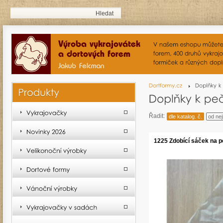
Řadit:
dle katalog. č.
od nej
1225 Zdobící sáček na p