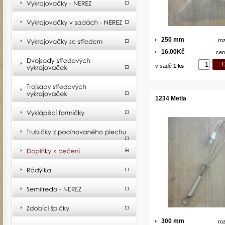
250 mm
ro
16.00Kč
cen
v sadě
1 ks
1234 Metla
300 mm
ro