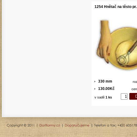
1254 Hnětač na těsto pr.
330 mm
ro
130.00Kč
cen
v sadě
1 ks