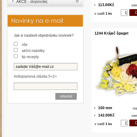
113.00Kč
cen
v sadě
1 ks
1244 Kráječ špaget
Jak si nastavit objednávku novinek?
vše
akční nabídky
tip recepty
Antispamová otázka 5+2=
100 mm
ro
142.00Kč
cen
v sadě
1 ks