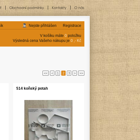
ík
Nejste přihlášen
Registrace
V košíku máte
0
položku
Výsledná cena Vašeho nákupu je
0 ,- Kč
<<
<
1
2
3
>
>>
514 koňský potah