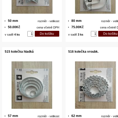
50 mm
80 mm
rozměr - velikost
rozměr - veli
50.00Kč
75.00Kč
cena včetně DPH
cena včetně
v sadě
4 ks
v sadě
3 ks
515 kolečka hladká
516 kolečka vroubk.
57 mm
62 mm
rozměr - velikost
rozměr - veli