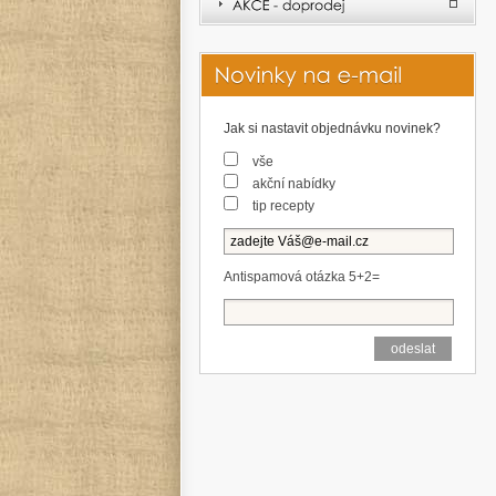
Jak si nastavit objednávku novinek?
vše
akční nabídky
tip recepty
Antispamová otázka 5+2=