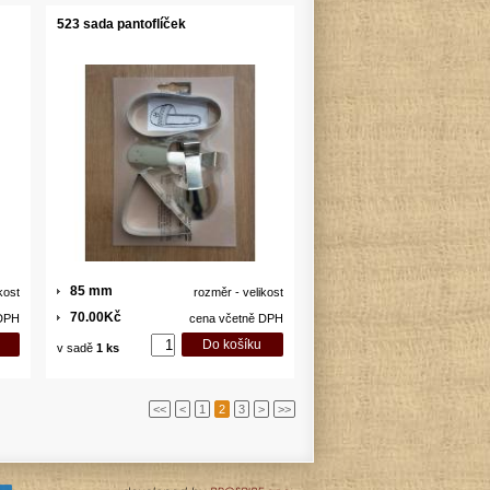
523 sada pantoflíček
85 mm
kost
rozměr - velikost
70.00Kč
 DPH
cena včetně DPH
v sadě
1 ks
<<
<
1
2
3
>
>>