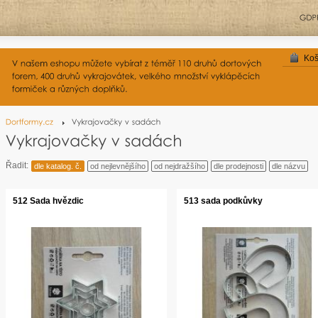
Koš
Řadit:
dle katalog. č.
od nejlevnějšího
od nejdražšího
dle prodejnosti
dle názvu
512 Sada hvězdic
513 sada podkůvky