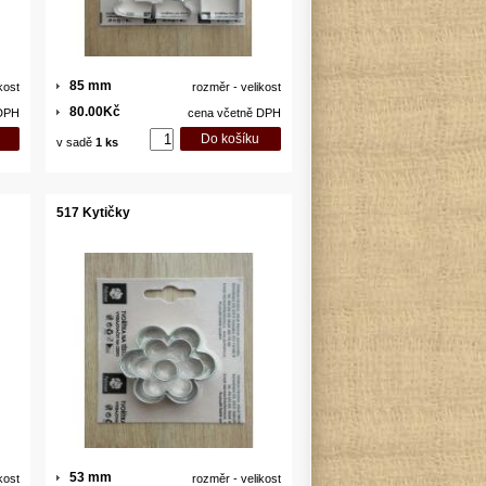
85 mm
kost
rozměr - velikost
80.00Kč
 DPH
cena včetně DPH
v sadě
1 ks
517 Kytičky
53 mm
kost
rozměr - velikost