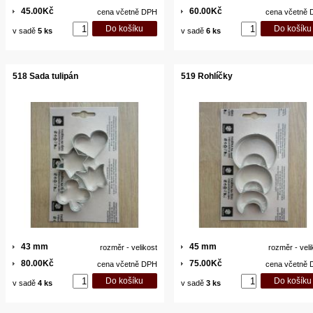
45.00Kč
60.00Kč
cena včetně DPH
cena včetně
v sadě
5 ks
v sadě
6 ks
518 Sada tulipán
519 Rohlíčky
43 mm
45 mm
rozměr - velikost
rozměr - veli
80.00Kč
75.00Kč
cena včetně DPH
cena včetně
v sadě
4 ks
v sadě
3 ks