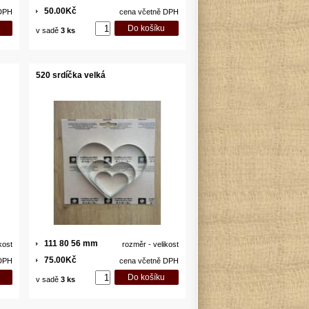
50.00Kč
 DPH
cena včetně DPH
v sadě
3 ks
520 srdíčka velká
111 80 56 mm
kost
rozměr - velikost
75.00Kč
 DPH
cena včetně DPH
v sadě
3 ks