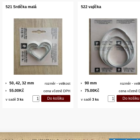
521 Srdíčka malá
522 vajíčka
50, 42, 32 mm
90 mm
rozměr - velikost
rozměr - veli
55.00Kč
75.00Kč
cena včetně DPH
cena včetně
v sadě
3 ks
v sadě
3 ks