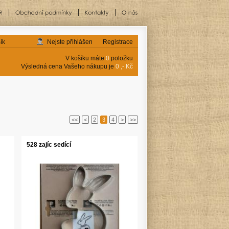
ík
Nejste přihlášen
Registrace
V košíku máte
0
položku
Výsledná cena Vašeho nákupu je
0 ,- Kč
<<
<
2
3
4
>
>>
528 zajíc sedící