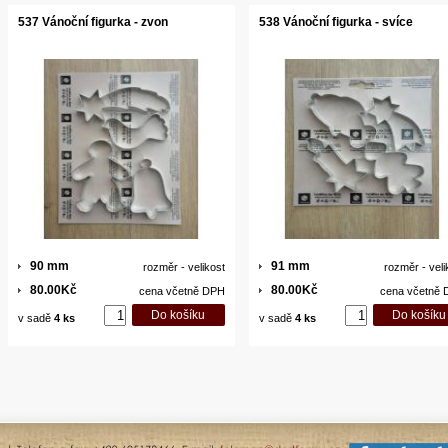
537 Vánoční figurka - zvon
538 Vánoční figurka - svíce
90 mm
91 mm
rozměr - velikost
rozměr - veli
80.00Kč
80.00Kč
cena včetně DPH
cena včetně
v sadě
4 ks
v sadě
4 ks