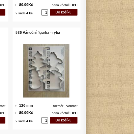
80.00Kč
 DPH
cena včetně DPH
v sadě
4 ks
536 Vánoční figurka - ryba
120 mm
kost
rozměr - velikost
80.00Kč
 DPH
cena včetně DPH
v sadě
4 ks