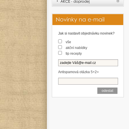
Jak si nastavit objednávku novinek?
vše
akční nabídky
tip recepty
Antispamová otázka 5+2=