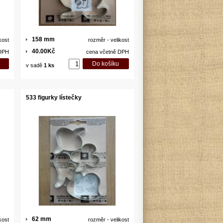
158 mm
kost
rozměr - velikost
40.00Kč
 DPH
cena včetně DPH
v sadě
1 ks
533 figurky lístečky
62 mm
kost
rozměr - velikost