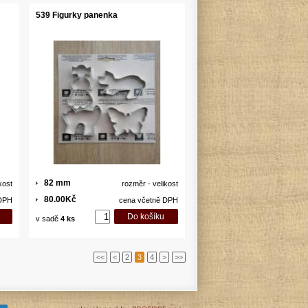
539 Figurky panenka
82 mm
kost
rozměr - velikost
80.00Kč
 DPH
cena včetně DPH
v sadě
4 ks
<<
<
2
3
4
>
>>