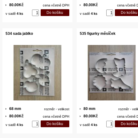
80.00Kč
80.00Kč
cena včetně DPH
cena včetně
v sadě
4 ks
v sadě
4 ks
534 sada jablko
535 figurky měsíček
68 mm
80 mm
rozměr - velikost
rozměr - veli
80.00Kč
80.00Kč
cena včetně DPH
cena včetně
v sadě
4 ks
v sadě
4 ks