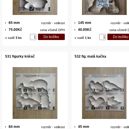
65 mm
145 mm
rozměr - velikost
rozměr - veli
75.00Kč
40.00Kč
cena včetně DPH
cena včetně
v sadě
3 ks
v sadě
1 ks
531 figurky knírač
532 fig. malá kačka
84 mm
45 mm
rozměr - velikost
rozměr - veli